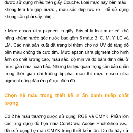
được sử dụng nhiều trên giấy Couche. Loại mực này bền màu ,
không lem khi gặp nước , màu sắc đẹp rực rỡ , dễ sử dụng
không cần phải sấy nhiệt.
• Mực epson ultra pigment in giấy Bristol là loại mực có khả
năng kháng nước gốc nước bao gồm 6 màu: B, C, M, Y, LC và
LM. Các nhà sản xuất đã trang bị thêm cho nó UV để tăng độ
bền màu chống tia cực tím. Mực epson ultra pigment cho hình
ảnh có chất lượng cao, màu sắc, độ mịn và độ bám dính đều ở
mức gần như hoàn hảo. Những tài liệu quan trọng cần bảo quản
trong thời gian dài không bị phai màu thì mực epson ultra
pigment cũng đáp ứng được điều đó.
Chọn hệ màu trong thiết kế in ấn danh thiếp chất
lượng
Có 2 hệ màu thường được sử dụng: RGB và CMYK. Phần lớn
các ứng dụng đồ họa như CoreDraw, Adobe PhotoShop v.v...
đều sử dụng hệ màu CMYK trong thiết kế in ấn. Do đó hãy sử