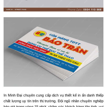
In Minh Đại chuyên cung cấp dịch vụ thiết kế in ấn danh thiếp
chất lượng uy tín trên thị trường. Đội ngũ nhân chuyên nghiệp
báo giá trong vòng 15 phút, chăm sóc khách hàng tận tình, vui