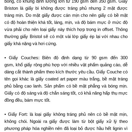
bóng, có khung định lượng lớn từ 190 gsm đến 350 gsm. Giấy
Briston là giấy bì không được tráng phủ nhưng 2 mặt được
tráng mịn. Do mặt giấy được cán mịn cho nên giấy có bề mặt
có độ hoàn thiện khá tốt, láng, mịn, và độ bám mực ở mức độ
vừa phải cho nên loại giấy này thích hợp trong in offset. Thông
thường giấy Bristol sẽ có một vài lớp giấy ép lại với nhau cho
giấy khá nặng và hơi cứng.
• Giấy Couches: Biên độ định dạng từ 90 gsm đến 300
gsm, khổ giấy rộng phù hợp với nhiều vật phẩm quảng cáo, dễ
dàng cắt thành phẩm theo kích thước yêu cầu. Giấy Couche có
tên gọi khác là giấy coated art paper màu trắng, bề mặt tráng
phủ bằng cao lanh. Sản phẩm có bề mặt phẳng và bóng mịn.
Giấy có độ sáng và độ chắn sáng tốt, có khả năng hấp thụ mực
đồng đều, bám mực tốt.
• Giấy Fort: là loại giấy không tráng phủ nên có bề mặt mịn,
không chói. Ngoài ra giấy được làm từ bột giấy xử lý theo
phương pháp hóa nghiền nên đã loại bỏ được hầu hết lignin vì